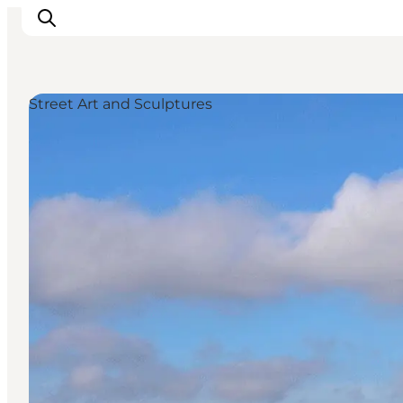
Street Art and Sculptures
Inspirations
Destinations
Quoi faire
Hébergements
Planifiez votre voyage