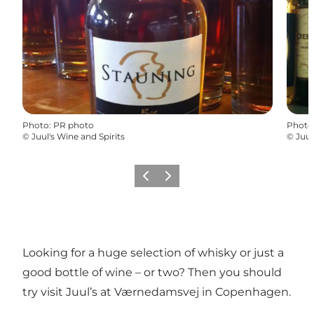
Photo
:
PR photo
Photo
©
Juul's Wine and Spirits
©
Juul
Précédent
Suivant
Looking for a huge selection of whisky or just a
good bottle of wine – or two? Then you should
try visit Juul’s at Værnedamsvej in Copenhagen.