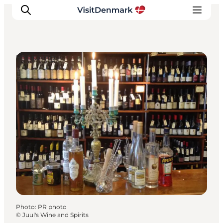
Shopping
Inspirations
Destinations
Quoi faire
Hébergements
Planifiez votre voyage
Photo
:
PR photo
©
Juul's Wine and Spirits