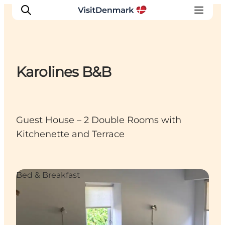
Karolines B&B
Inspirations
Destinations
Quoi faire
Guest House – 2 Double Rooms with
Hébergements
Kitchenette and Terrace
Planifiez votre voyage
Bed & Breakfast