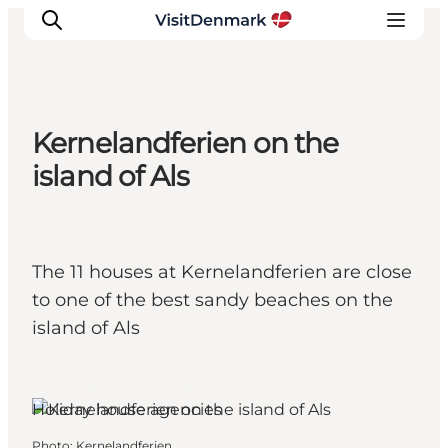
Kernelandferien on the
Inspirations
island of Als
Destinations
Quoi faire
Hébergements
The 11 houses at Kernelandferien are close
Planifiez votre voyage
to one of the best sandy beaches on the
island of Als
Sydals, South Jutland
Holiday house agencies
Photo
:
Kernelandferien