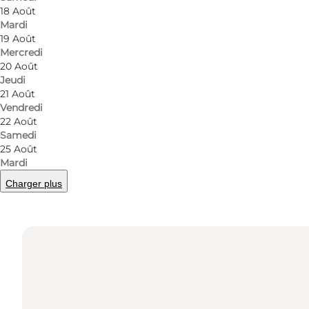
18 Août
Mardi
19 Août
Mercredi
20 Août
Jeudi
Comment s’y rendre
21 Août
Vendredi
Viemosevej 2a, Tranebjerg
22 Août
Samedi
8305 Samsø
25 Août
Mardi
Charger plus
Comment s’y rendre