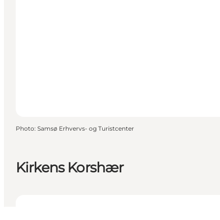
Photo
:
Samsø Erhvervs- og Turistcenter
Kirkens Korshær
Voir les horaires d’ouverture