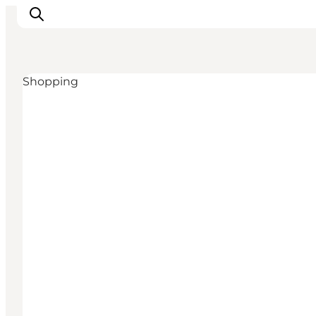
Shopping
Inspirations
Destinations
Quoi faire
Hébergements
Planifiez votre voyage