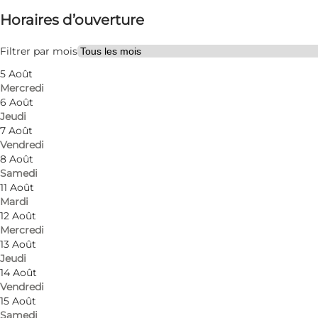
Horaires d’ouverture
Filtrer par mois
5 Août
Mercredi
6 Août
Jeudi
7 Août
Furniture, clothing, books, music, electronics and ot
Vendredi
8 Août
Samedi
11 Août
Mardi
12 Août
Mercredi
13 Août
Jeudi
En savoir plus
14 Août
Vendredi
15 Août
Samedi