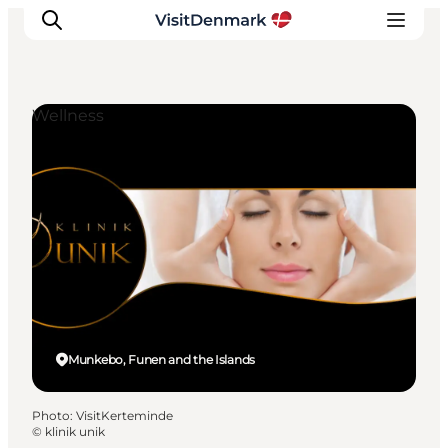
Wellness
Inspirations
Destinations
Quoi faire
Hébergements
Planifiez votre voyage
Munkebo, Funen and the Islands
Photo
:
VisitKerteminde
©
klinik unik