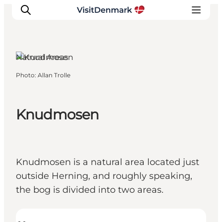
Herning, West
Jutland
Natural Areas
Photo
:
Allan Trolle
Inspirations
Destinations
Quoi faire
Knudmosen
Hébergements
Planifiez votre voyage
Knudmosen is a natural area located just
outside Herning, and roughly speaking,
the bog is divided into two areas.