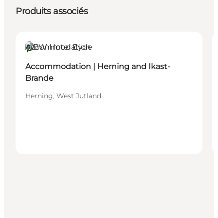
Produits associés
Accommodation
Durable
Accommodation | Herning and Ikast-
Brande
Herning, West Jutland