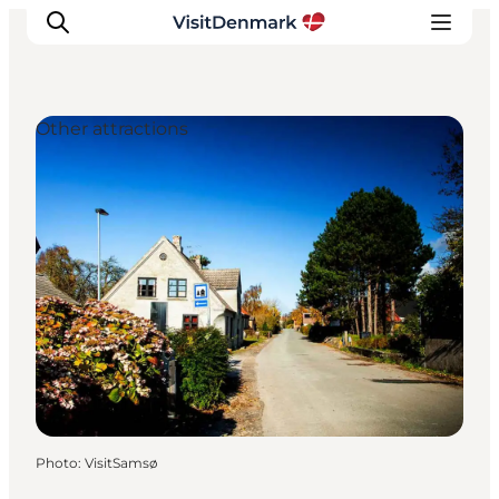
Other attractions
Inspirations
Destinations
Quoi faire
Hébergements
Planifiez votre voyage
Photo
:
VisitSamsø