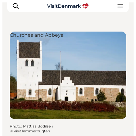
Churches and Abbeys
Inspirations
Destinations
Quoi faire
Hébergements
Planifiez votre voyage
Photo
:
Mattias Bodilsen
©
VisitJammerbugten