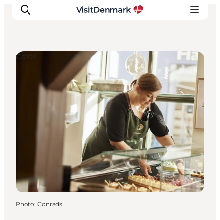
Cafés
Inspirations
Destinations
Quoi faire
Hébergements
Planifiez votre voyage
Photo
:
Conrads