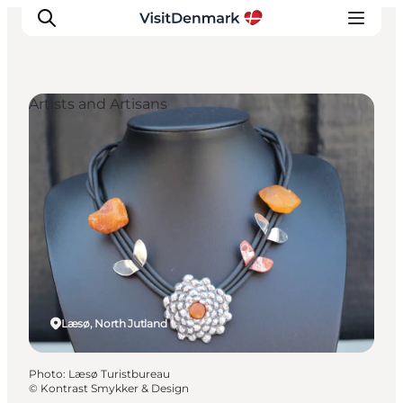
Artists and Artisans
Inspirations
Destinations
Quoi faire
Hébergements
Planifiez votre voyage
Læsø, North Jutland
Photo
:
Læsø Turistbureau
©
Kontrast Smykker & Design