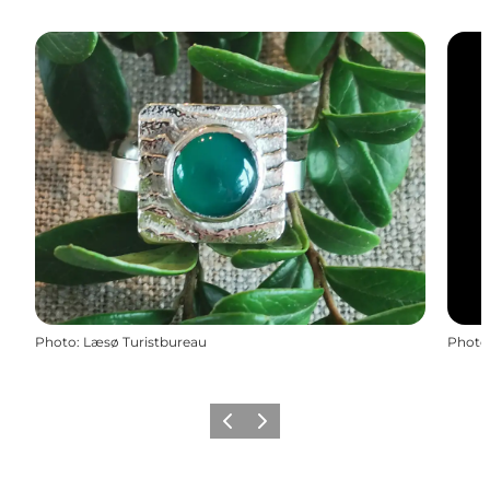
Photo
:
Læsø Turistbureau
Photo
Précédent
Suivant