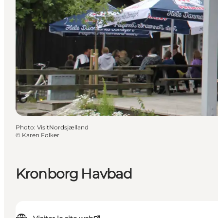
Photo
:
VisitNordsjælland
©
Karen Folker
Kronborg Havbad