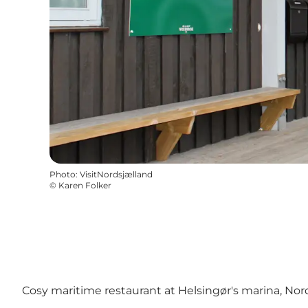
Photo
:
VisitNordsjælland
©
Karen Folker
Cosy maritime restaurant at Helsingør's marina, No