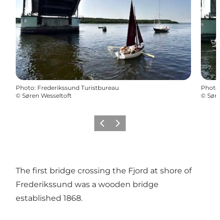
Photo
:
Frederikssund Turistbureau
Photo
©
Søren Wesseltoft
©
Søre
Précédent
Suivant
The first bridge crossing the Fjord at shore of
Frederikssund was a wooden bridge
established 1868.