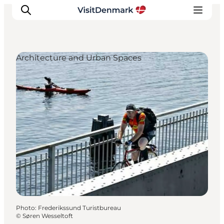
Architecture and Urban Spaces
Inspirations
Destinations
Quoi faire
Hébergements
Planifiez votre voyage
Photo
:
Frederikssund Turistbureau
©
Søren Wesseltoft