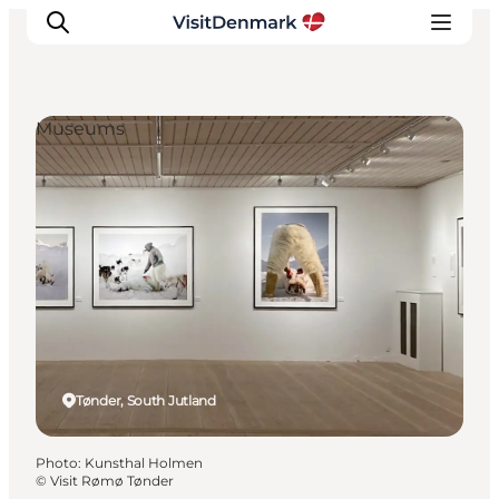
Museums
Inspirations
Destinations
Quoi faire
Hébergements
Planifiez votre voyage
Tønder, South Jutland
Photo
:
Kunsthal Holmen
©
Visit Rømø Tønder