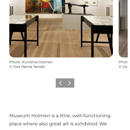
Photo
:
Kunsthal Holmen
Photo
©
Visit Rømø Tønder
©
Visi
Précédent
Suivant
Museum Holmen is a little, well-functioning
place where also great art is exhibited. We