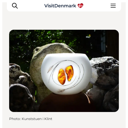
Galleries
Inspirations
Destinations
Quoi faire
Hébergements
Planifiez votre voyage
Photo
:
Kunststuen i Klint