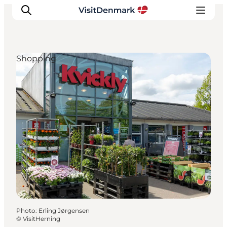
Shopping
Inspirations
Destinations
Quoi faire
Hébergements
Planifiez votre voyage
Photo
:
Erling Jørgensen
©
VisitHerning