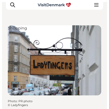
Shopping
Inspirations
Destinations
Quoi faire
Hébergements
Planifiez votre voyage
Photo
:
PR photo
©
Ladyfingers