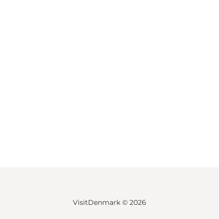
VisitDenmark ©
2026