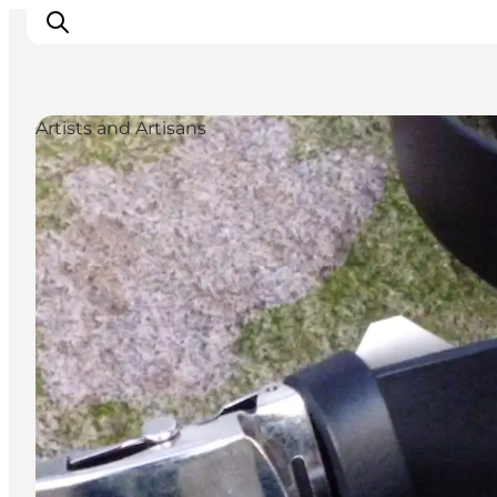
Artists and Artisans
Inspirations
Destinations
Quoi faire
Hébergements
Planifiez votre voyage