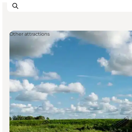
Other attractions
Inspirations
Destinations
Quoi faire
Hébergements
Planifiez votre voyage