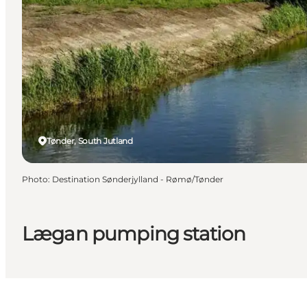
Tønder, South Jutland
Photo
:
Destination Sønderjylland - Rømø/Tønder
Lægan pumping station