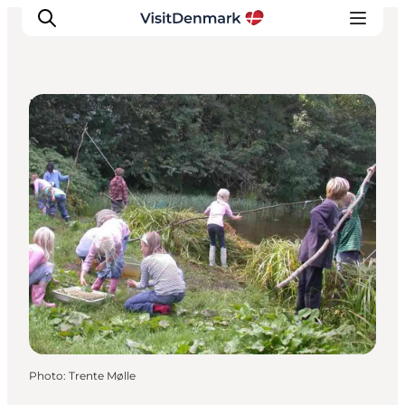
Natural Areas
Inspirations
Destinations
Quoi faire
Hébergements
Planifiez votre voyage
Photo
:
Trente Mølle