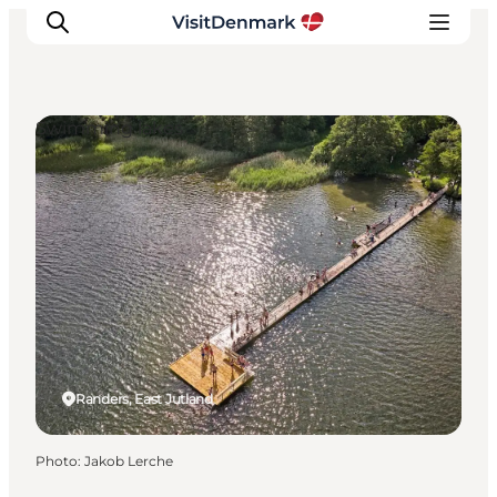
Swimming lakes
Inspirations
Destinations
Quoi faire
Hébergements
Planifiez votre voyage
Randers, East Jutland
Photo
:
Jakob Lerche