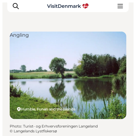
Angling
Inspirations
Destinations
Quoi faire
Hébergements
Planifiez votre voyage
Humble, Funen and the Islands
Photo
:
Turist- og Erhvervsforeningen Langeland
©
Langelands Lystfiskersø