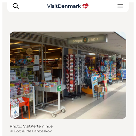
Shopping
Inspirations
Destinations
Quoi faire
Hébergements
Planifiez votre voyage
Photo
:
VisitKerteminde
©
Bog & Ide Langeskov