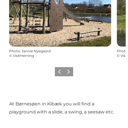
Photo
:
Jannie Nyegaard
Photo
©
VisitHerning
©
Visi
Précédent
Suivant
At Børnesøen in Kibæk you will find a
playground with a slide, a swing, a seesaw etc.