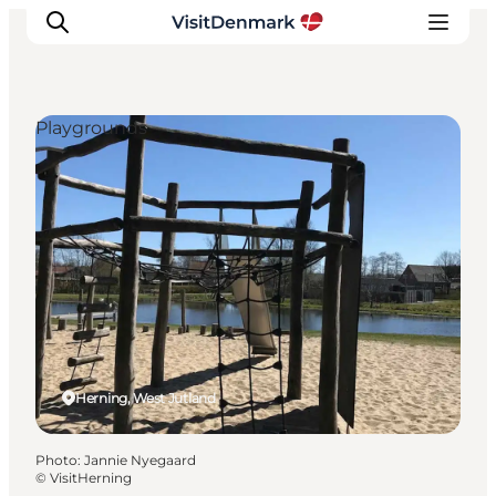
Playgrounds
Inspirations
Destinations
Quoi faire
Hébergements
Planifiez votre voyage
Herning, West Jutland
Photo
:
Jannie Nyegaard
©
VisitHerning