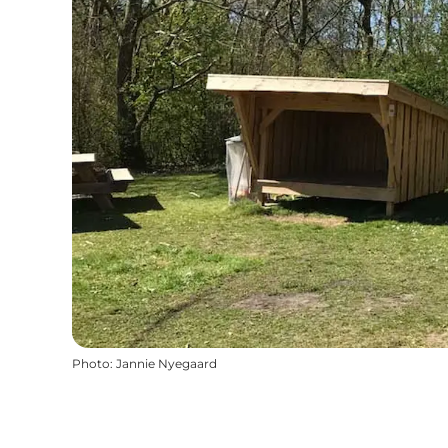
Photo
:
Jannie Nyegaard