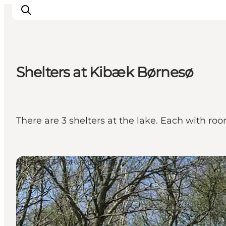
Shelters at Kibæk Børnesø
Inspirations
Destinations
Quoi faire
There are 3 shelters at the lake. Each with roo
Hébergements
Planifiez votre voyage
Shelters & Nature Camps