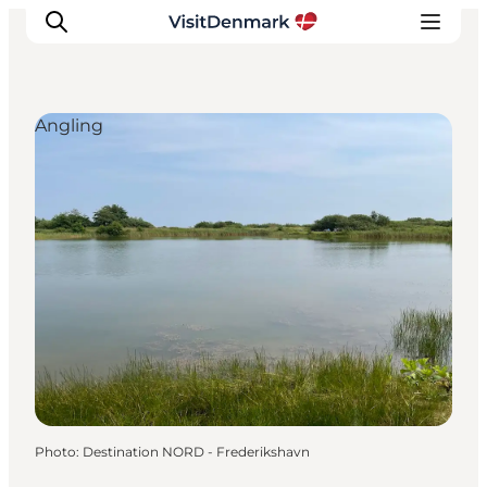
Angling
Inspirations
Destinations
Quoi faire
Hébergements
Planifiez votre voyage
Photo
:
Destination NORD - Frederikshavn