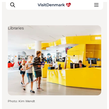
Libraries
Inspirations
Destinations
Quoi faire
Hébergements
Planifiez votre voyage
Photo
:
Kim Wendt