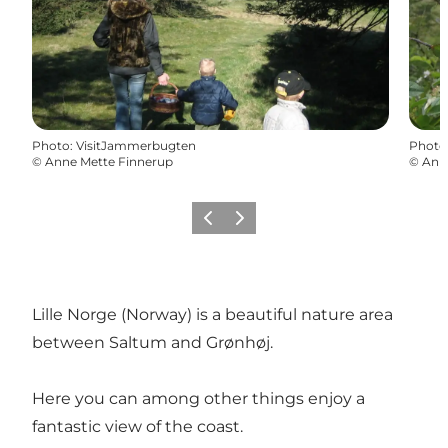
Photo
:
VisitJammerbugten
Photo
©
Anne Mette Finnerup
©
Ann
Précédent
Suivant
Lille Norge (Norway) is a beautiful nature area
between Saltum and Grønhøj.
Here you can among other things enjoy a
fantastic view of the coast.