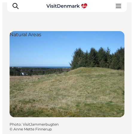
Natural Areas
Inspirations
Destinations
Quoi faire
Hébergements
Planifiez votre voyage
Photo
:
VisitJammerbugten
©
Anne Mette Finnerup