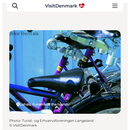
Bike Rentals
Inspirations
Destinations
Quoi faire
Hébergements
Planifiez votre voyage
Lohals, Funen and the Islands
Photo
:
Turist- og Erhvervsforeningen Langeland
©
VisitDenmark