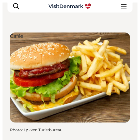
Cafés
Inspirations
Destinations
Quoi faire
Hébergements
Planifiez votre voyage
Photo
:
Løkken Turistbureau