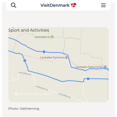
Sport and Activities
Inspirations
Destinations
Quoi faire
Hébergements
Planifiez votre voyage
Herning, West Jutland
Photo
:
VisitHerning