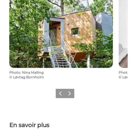
Photo
:
Nina Malling
Photo
©
Løvtag Bornholm
©
Løv
Précédent
Suivant
En savoir plus