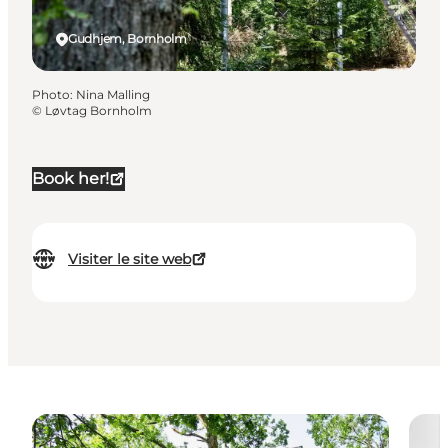
Gudhjem, Bornholm
Photo
:
Nina Malling
©
Løvtag Bornholm
Book her!
Visiter le site web