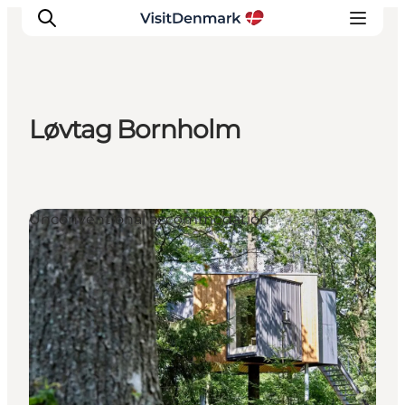
Løvtag Bornholm
Inspirations
Destinations
Quoi faire
Unconventional accommodation
Hébergements
Planifiez votre voyage