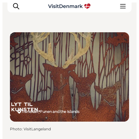
DIY Tours
Inspirations
Destinations
Quoi faire
Hébergements
Planifiez votre voyage
Tranekær, Funen and the Islands
Photo
:
VisitLangeland