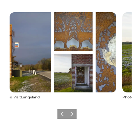
©
VisitLangeland
Photo
Précédent
Suivant