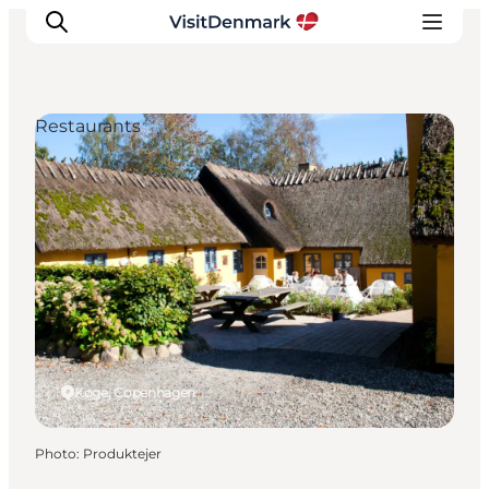
Restaurants
Inspirations
Destinations
Quoi faire
Hébergements
Planifiez votre voyage
Køge, Copenhagen
Photo
:
Produktejer