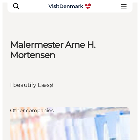
Malermester Arne H.
Inspirations
Mortensen
Destinations
Quoi faire
Hébergements
I beautify Læsø
Planifiez votre voyage
Other companies