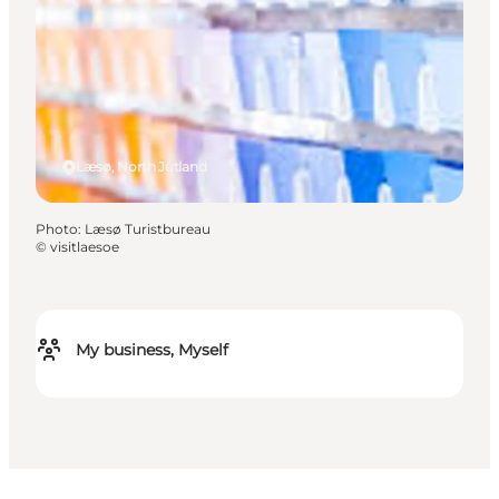
Læsø, North Jutland
Photo
:
Læsø Turistbureau
©
visitlaesoe
My business, Myself