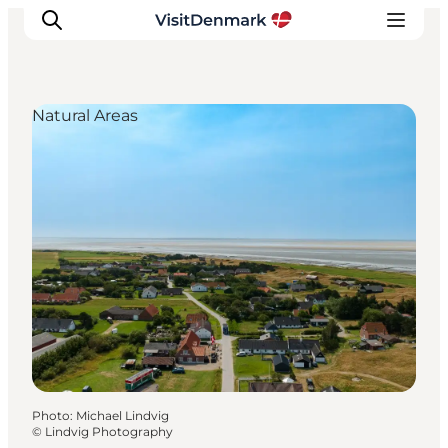
Natural Areas
Inspirations
Destinations
Quoi faire
Hébergements
Planifiez votre voyage
Photo
:
Michael Lindvig
©
Lindvig Photography