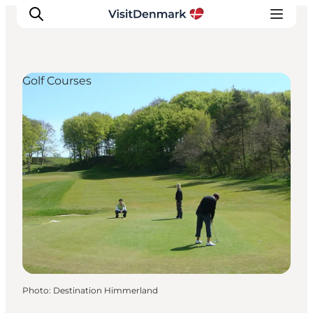
Golf Courses
Inspirations
Destinations
Quoi faire
Hébergements
Planifiez votre voyage
Photo
:
Destination Himmerland