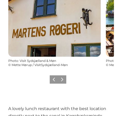
Photo
:
Visit Sydsjælland & Møn
Photo
©
Mette Mørup / VisitSydsjælland-Møn
©
Mett
Précédent
Suivant
A lovely lunch restaurant with the best location
directly next to the canal in Karrebæksminde.