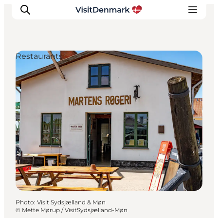
Restaurants
Inspirations
Destinations
Quoi faire
Hébergements
Planifiez votre voyage
Photo
:
Visit Sydsjælland & Møn
©
Mette Mørup / VisitSydsjælland-Møn