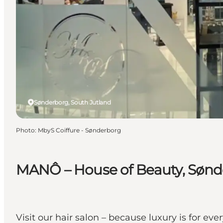
Sønderborg, South Jutland
Photo
:
MbyS Coiffure - Sønderborg
MANÔ – House of Beauty, Sønd
Visit our hair salon – because luxury is for eve