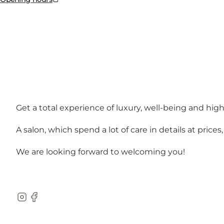
Photo
:
MbyS Coiffure - Sønderborg
Get a total experience of luxury, well-being and high-
A salon, which spend a lot of care in details at prices
We are looking forward to welcoming you!
instagram
facebook