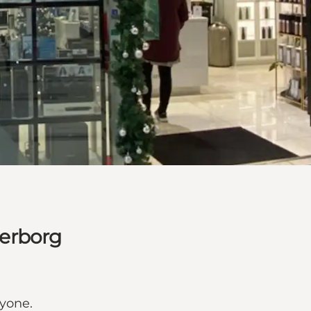
erborg
ryone.