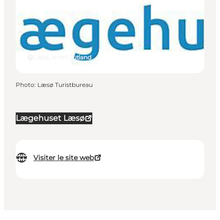
Læsø, North Jutland
Photo
:
Læsø Turistbureau
Lægehuset Læsø
Visiter le site web