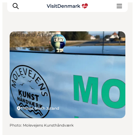
Artists and Artisans
Inspirations
Destinations
Quoi faire
Hébergements
Planifiez votre voyage
Thisted, North Jutland
Photo
:
Molevejens Kunsthåndværk