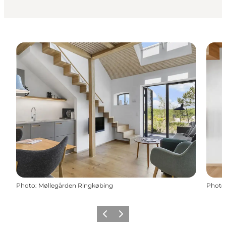
Photo
:
Møllegården Ringkøbing
Photo
Précédent
Suivant