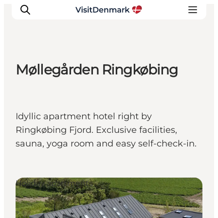
Møllegården Ringkøbing
Inspirations
Destinations
Quoi faire
Idyllic apartment hotel right by
Hébergements
Ringkøbing Fjord. Exclusive facilities,
Planifiez votre voyage
sauna, yoga room and easy self-check-in.
Holiday apartments