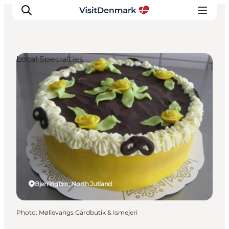
Local Specialties
Inspirations
Destinations
Quoi faire
Hébergements
Planifiez votre voyage
Bjerringbro, North Jutland
Photo
:
Møllevangs Gårdbutik & Ismejeri