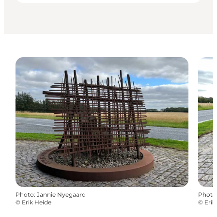
Photo
:
Jannie Nyegaard
Photo
©
Erik Heide
©
Erik