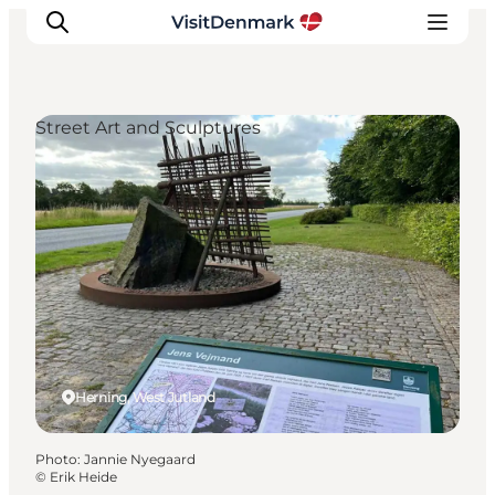
Street Art and Sculptures
Inspirations
Destinations
Quoi faire
Hébergements
Planifiez votre voyage
Herning, West Jutland
Photo
:
Jannie Nyegaard
©
Erik Heide