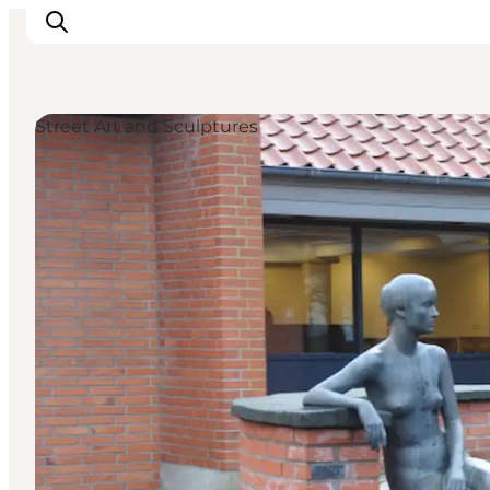
Street Art and Sculptures
Inspirations
Destinations
Quoi faire
Hébergements
Planifiez votre voyage