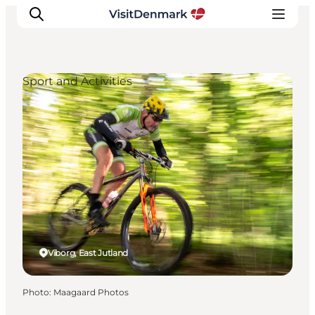
Sport and Activities
Inspirations
Destinations
Quoi faire
Hébergements
Planifiez votre voyage
Viborg, East Jutland
Photo
:
Maagaard Photos