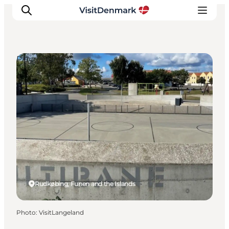
Playgrounds
Inspirations
Destinations
Quoi faire
Hébergements
Planifiez votre voyage
Rudkøbing, Funen and the Islands
Photo
:
VisitLangeland