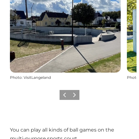
Photo
:
VisitLangeland
Photo
Précédent
Suivant
You can play all kinds of ball games on the
multi-purpose sports court.