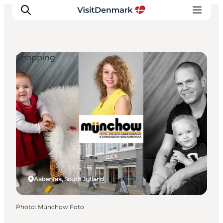
Shopping
Inspirations
Destinations
Quoi faire
Hébergements
Planifiez votre voyage
Aabenraa, South Jutland
Photo
:
Münchow Foto