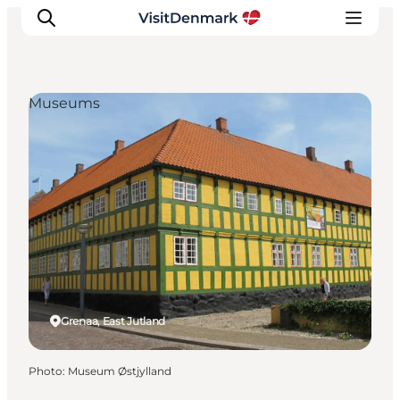
Museums
Inspirations
Destinations
Quoi faire
Hébergements
Planifiez votre voyage
Grenaa, East Jutland
Photo
:
Museum Østjylland