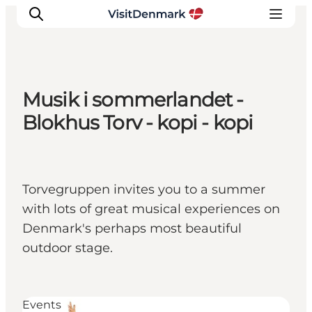
Musik i sommerlandet -
Inspirations
Blokhus Torv - kopi - kopi
Destinations
Quoi faire
Hébergements
Torvegruppen invites you to a summer
Planifiez votre voyage
with lots of great musical experiences on
Denmark's perhaps most beautiful
outdoor stage.
Events